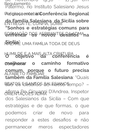
Regulamento
Palermo, no Instituto Salesiano Jesus 
Adolescente, 
a Conferência Regional 
Por graça recebida
da Família Salesiana  da Sicília sobre 
ENTREGA-TE, CONFIA, SORRI
“Sonhos e estratégias comuns para 
FORMAÇÃO DOS ASPIRANTES DA ADMA
enfrentar os novos desafios na 
Sicília
".
NAZARÉ UMA FAMÍLIA TODA DE DEUS
HUMILDE E A MAIS ALTA CRIATURA
O objetivo da conferência é 
melhorar o caminho formativo 
Congresso
comum, porque o futuro precisa 
ALFABETO FAMILIAR
também da Família Salesiana
: “Quais 
BEATOS E SANTOS SALESIANOS
são os desafios do nosso tempo? – 
afirma Pe. Giovanni D'Andrea, Inspetor 
ORIENTAÇÕES ADMA
dos Salesianos da Sicília – Com que 
estratégias e de que formas, o que 
podemos criar de novo para 
responder a estes desafios e não 
permanecer meros espectadores 