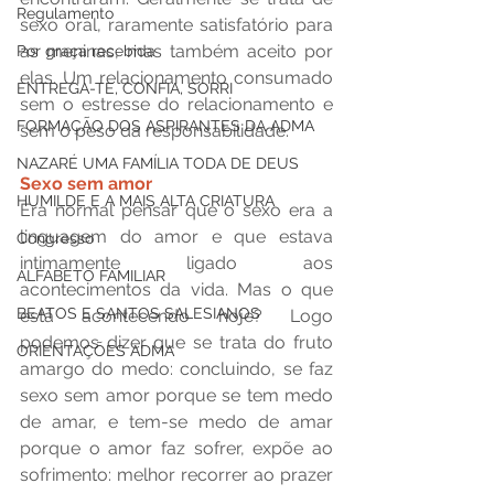
Regulamento
sexo oral, raramente satisfatório para 
as meninas, mas também aceito por 
Por graça recebida
elas. Um relacionamento consumado 
ENTREGA-TE, CONFIA, SORRI
sem o estresse do relacionamento e 
FORMAÇÃO DOS ASPIRANTES DA ADMA
sem o peso da responsabilidade.
NAZARÉ UMA FAMÍLIA TODA DE DEUS
Sexo sem amor
HUMILDE E A MAIS ALTA CRIATURA
Era normal pensar que o sexo era a 
linguagem do amor e que estava 
Congresso
intimamente ligado aos 
ALFABETO FAMILIAR
acontecimentos da vida. Mas o que 
BEATOS E SANTOS SALESIANOS
está acontecendo hoje? Logo 
podemos dizer que se trata do fruto 
ORIENTAÇÕES ADMA
amargo do medo: concluindo, se faz 
sexo sem amor porque se tem medo 
de amar, e tem-se medo de amar 
porque o amor faz sofrer, expõe ao 
sofrimento: melhor recorrer ao prazer 