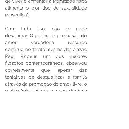
de viver e enfrentar a intimidade física 
alimenta o pior tipo de sexualidade 
masculina”.
Com tudo isso, não se pode 
desanimar. O poder de persuasão do 
amor verdadeiro ressurge 
continuamente até mesmo das cinzas. 
Paul Ricoeur, um dos maiores 
filósofos contemporâneos, observou 
corretamente que, apesar das 
tentativas de desqualificar a família 
através da promoção do amor livre, o 
matrimônio ainda é um vencedor hoje 
e, em última análise, "continua sendo 
a melhor oportunidade para a 
ternura", porque mantém unidos o 
momento erótico e a duração do 
vínculo, reconcilia a espontaneidade e 