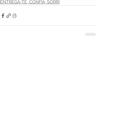
ENTREGA-TE, CONFIA, SORRI
Ver tudo
Posts recentes