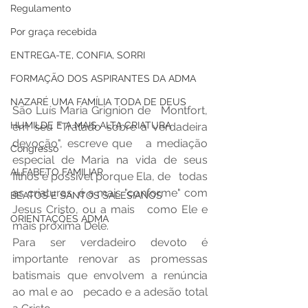
Regulamento
Por graça recebida
ENTREGA-TE, CONFIA, SORRI
FORMAÇÃO DOS ASPIRANTES DA ADMA
NAZARÉ UMA FAMÍLIA TODA DE DEUS
São Luís Maria Grignion de   Montfort, 
HUMILDE E A MAIS ALTA CRIATURA
em seu "Tratado sobre a verdadeira 
devoção", escreve que   a mediação 
Congresso
especial de Maria na vida de seus 
ALFABETO FAMILIAR
filhos é possível porque Ela, de   todas 
as criaturas, é a mais "conforme" com 
BEATOS E SANTOS SALESIANOS
Jesus Cristo, ou a mais   como Ele e 
ORIENTAÇÕES ADMA
mais próxima Dele.
Para ser verdadeiro devoto é   
importante renovar as promessas 
batismais que envolvem a renúncia 
ao mal e ao   pecado e a adesão total 