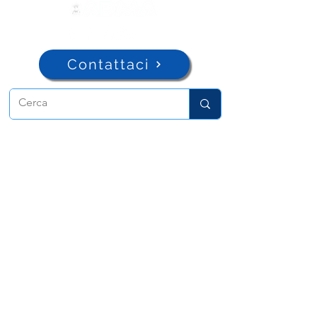
Contattaci
ADMA
Associazione di Maria Ausiliatrice
Via Maria Ausiliatrice 32
Torino, TO 10152 - Italy
Privacy
Copyright © 2026 ADMA All rights reserved