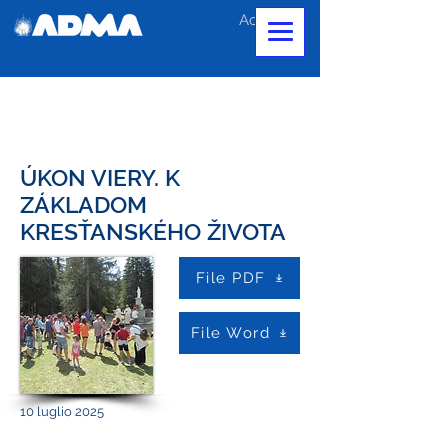
Accedi
ÚKON VIERY. K
ZÁKLADOM
KRESŤANSKÉHO ŽIVOTA
File PDF
File Word
10 luglio 2025