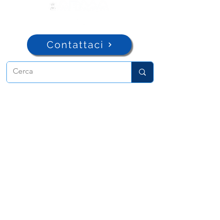
Contattaci
ADMA
Associazione di Maria Ausiliatrice
Via Maria Ausiliatrice 32
Torino, TO 10152 - Italy
Privacy
Copyright © 2026 ADMA All rights reserved