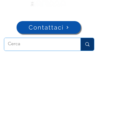
Contattaci
ADMA
Associazione di Maria Ausiliatrice
Via Maria Ausiliatrice 32
Torino, TO 10152 - Italy
Privacy
Copyright © 2026 ADMA All rights reserved