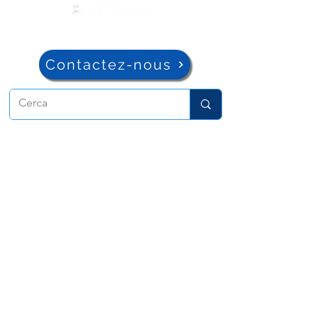
Contactez-nous
ADMA
Association de Marie Auxiliatrice
Via Maria Auxiliatrice 32
Turin, TO 10152 - Italie
Confidentialité
Copyright © 2022 ADMA Tous droits
réservés