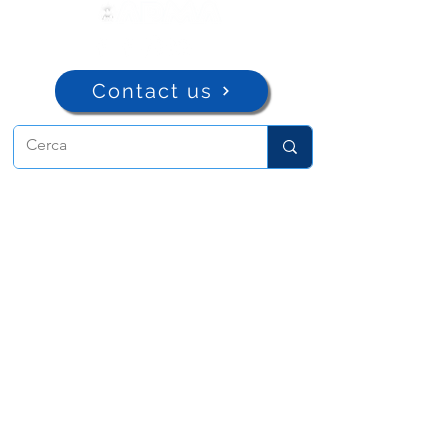
Contact us
ADMA
Association of Mary Help of
Christians
Via Maria Ausiliatrice 32
Turin, TO 10152 - Italy
Privacy
Copyright © 2022 ADMA All rights reserved