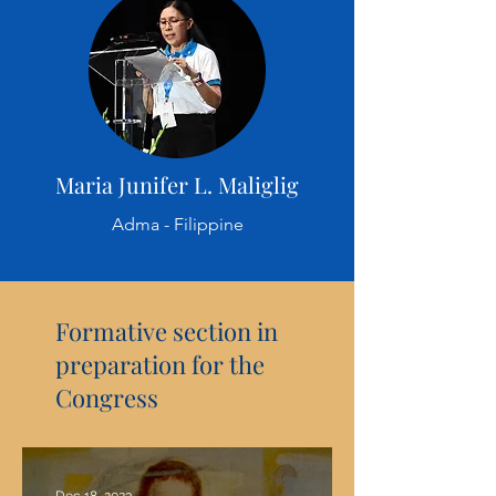
Maria Junifer L. Maliglig
Adma - Filippine
Formative section in
preparation for the
Congress