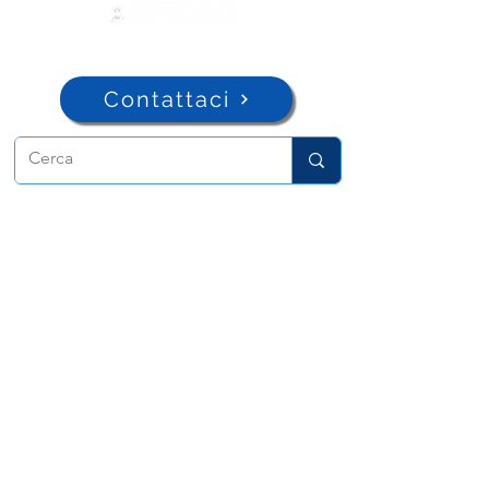
Contattaci
ADMA
Associazione di Maria Ausiliatrice
Via Maria Ausiliatrice 32
Torino, TO 10152 - Italy
Privacy
Copyright © 2026 ADMA All rights reserved