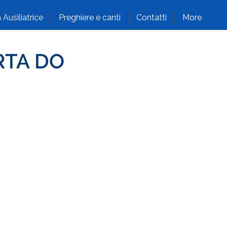
 Ausiliatrice
Preghiere e canti
Contatti
More
RTA DO