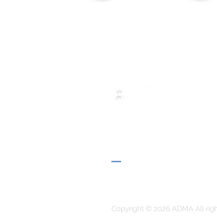
ADMA
Associazione di Maria Ausili
Via Maria Ausiliatrice 32
Torino, TO 10152 - Italy
Privacy
Copyright © 2026 ADMA All rig