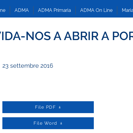
me
ADMA
ADMA Primaria
ADMA On Line
Maria
IDA-NOS A ABRIR A PO
23 settembre 2016
File PDF
File Word