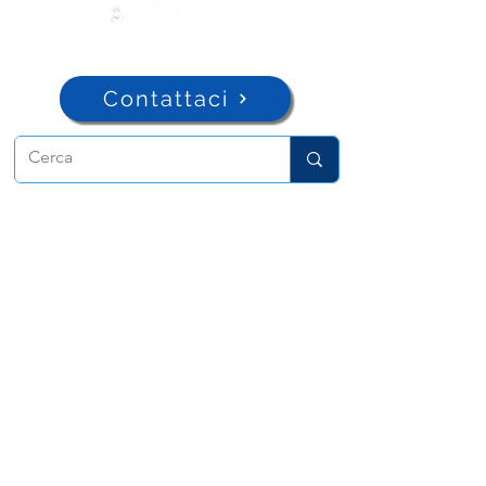
Contattaci
ADMA
Associazione di Maria Ausiliatrice
Via Maria Ausiliatrice 32
Torino, TO 10152 - Italy
Privacy
Copyright © 2026 ADMA All rights reserved