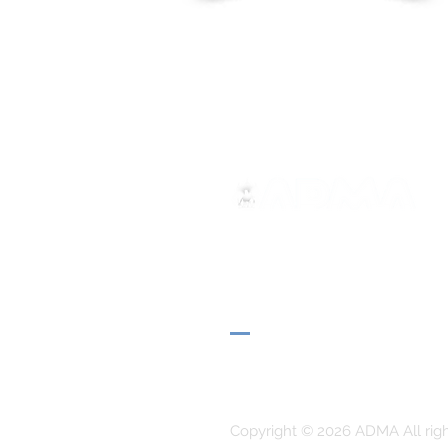
ADMA
Associazione di Maria Ausili
Via Maria Ausiliatrice 32
Torino, TO 10152 - Italy
Privacy
Copyright © 2026 ADMA All rig