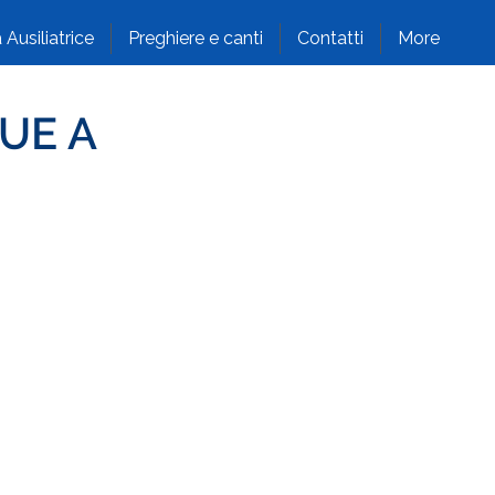
 Ausiliatrice
Preghiere e canti
Contatti
More
UE A