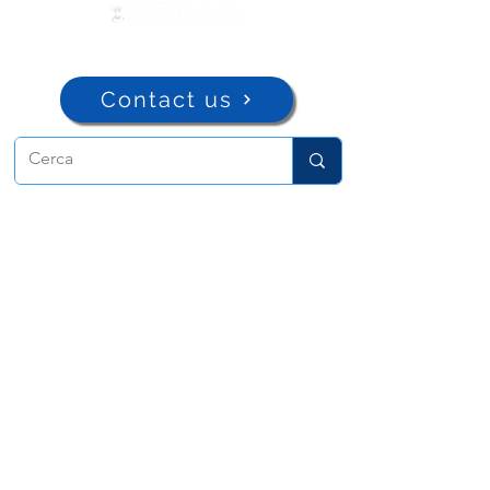
Contact us
ADMA
Association of Mary Help of
Christians
Via Maria Ausiliatrice 32
Turin, TO 10152 - Italy
Privacy
Copyright © 2022 ADMA All rights reserved