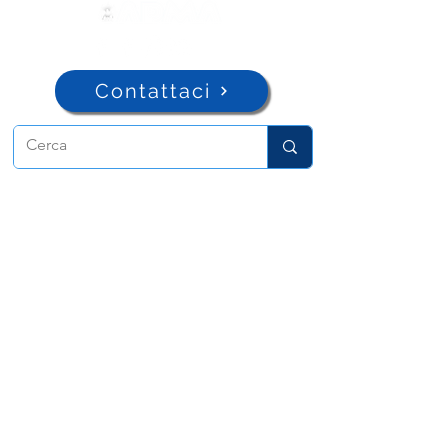
Contattaci
ADMA
Associazione di Maria Ausiliatrice
Via Maria Ausiliatrice 32
Torino, TO 10152 - Italy
Privacy
Copyright © 2026 ADMA All rights reserved