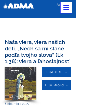
Accedi
Naša viera, viera našich
detí. „Nech sa mi stane
podľa tvojho slova“ (Lk
1,38): viera a ľahostajnosť
File PDF
File Word
6 dicembre 2025