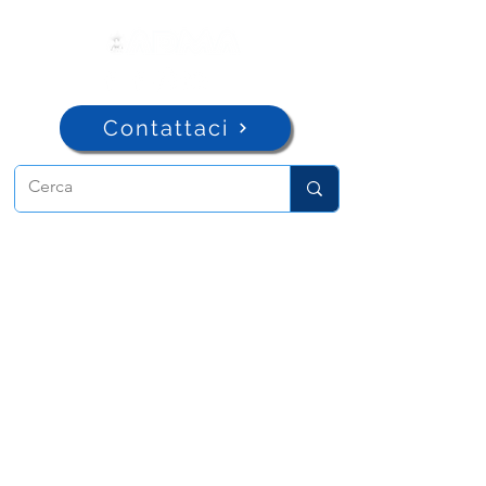
Contattaci
ADMA
Associazione di Maria Ausiliatrice
Via Maria Ausiliatrice 32
Torino, TO 10152 - Italy
Privacy
Copyright © 2026 ADMA All rights reserved