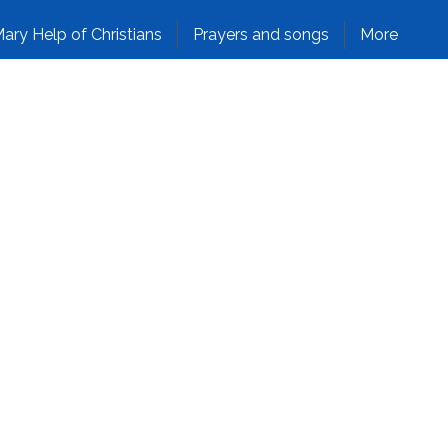
ary Help of Christians
Prayers and songs
More