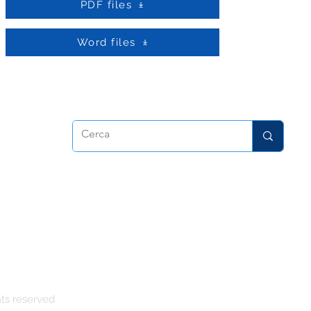
PDF files
Word files
Christians
ts reserved