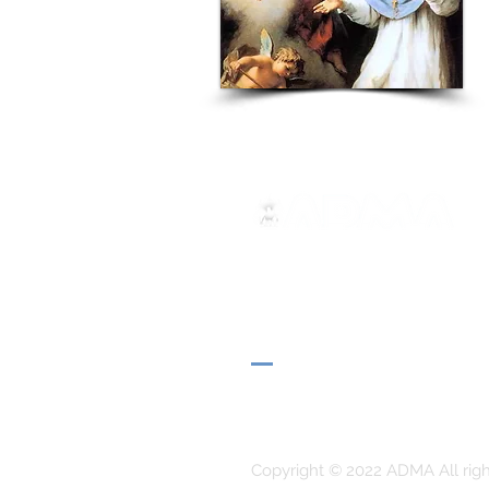
ADMA
Association of Mary Help of 
Via Maria Ausiliatrice 32
Turin, TO 10152 - Italy
Privacy
Copyright © 2022 ADMA All righ