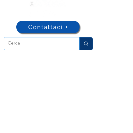
Contattaci
ADMA
Associazione di Maria Ausiliatrice
Via Maria Ausiliatrice 32
Torino, TO 10152 - Italy
Privacy
Copyright © 2026 ADMA All rights reserved