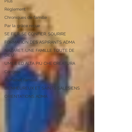
Plus
Règlement
Chroniques de famille
Par la grâce reçue
SE FIER, SE CONFIER, SOURIRE
FORMATION DES ASPIRANTS ADMA
NAZARET. UNE FAMILLE TOUTE DE
DIEU
UMILE ED ALTA PIÙ CHE CREATURA
Congrès
Alphabet familial
BIENHEUREUX ET SAINTS SALESIENS
ORIENTATIONS ADMA