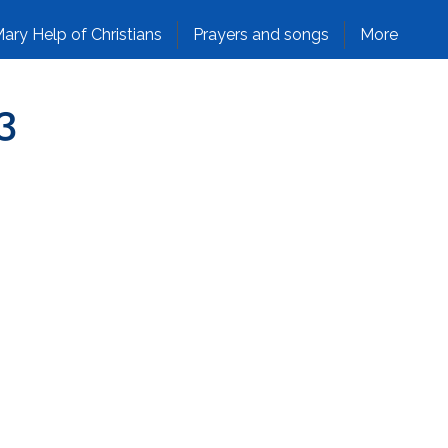
ary Help of Christians
Prayers and songs
More
3