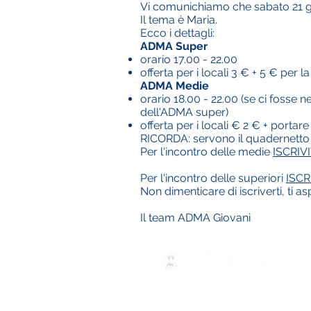
Vi comunichiamo che sabato 21 gen
Il tema è Maria.
Ecco i dettagli:
ADMA Super
orario 17.00 - 22.00
offerta per i locali 3 € + 5 € per la
ADMA Medie
orario 18.00 - 22.00 (se ci fosse n
dell'ADMA super)
offerta per i locali € 2 € + porta
RICORDA: servono il quadernetto (
Per l'incontro delle medie
ISCRIVI
Per l'incontro delle superiori
ISCR
Non dimenticare di iscriverti, ti a
Il team ADMA Giovani
ADMA
Association of Mary Help of 