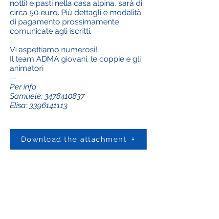
notti) e pasti nella casa alpina, sarà di
circa 50 euro. Più dettagli e modalità
di pagamento prossimamente
comunicate agli iscritti.
Vi aspettiamo numerosi!
Il team ADMA giovani, le coppie e gli
animatori
--
Per info
Samuele:
3478410837
Elisa:
3396141113
Download the attachment
Contact us