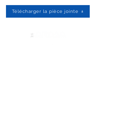
Télécharger la pièce jointe
Contactez-nous
ADMA
Association de Marie Auxiliatrice
Via Maria Auxiliatrice 32
Turin, TO 10152 - Italie
Confidentialité
Copyright © 2022 ADMA Tous droits
réservés