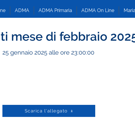
me
ADMA
ADMA Primaria
ADMA On Line
Maria
i mese di febbraio 202
25 gennaio 2025 alle ore 23:00:00
Scarica l'allegato