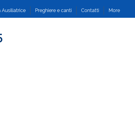
 Ausiliatrice
Preghiere e canti
Contatti
More
5