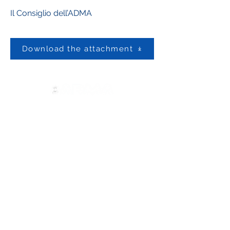
Il Consiglio dell’ADMA
Download the attachment
Contact us
ADMA
Association of Mary Help of
Christians
Via Maria Ausiliatrice 32
Turin, TO 10152 - Italy