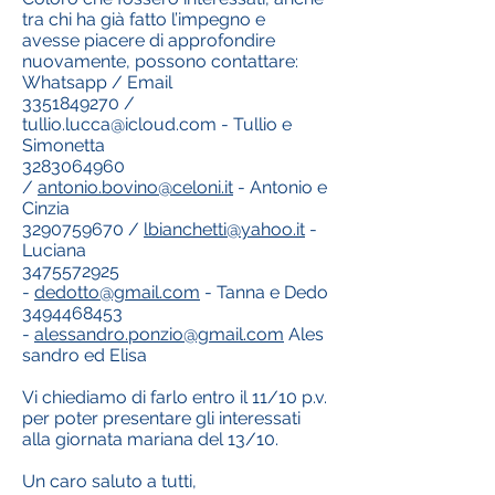
tra chi ha già fatto l’impegno e
avesse piacere di approfondire
nuovamente, possono contattare:
Whatsapp / Email
3351849270 /
tullio.lucca@icloud.com - Tullio e
Simonetta
3283064960
/
antonio.bovino@celoni.it
- Antonio e
Cinzia
3290759670 /
lbianchetti@yahoo.it
-
Luciana
3475572925
-
dedotto@gmail.com
- Tanna e Dedo
3494468453
-
alessandro.ponzio@gmail.com
Ales
sandro ed Elisa
Vi chiediamo di farlo entro il 11/10 p.v.
per poter presentare gli interessati
alla giornata mariana del 13/10.
Un caro saluto a tutti,