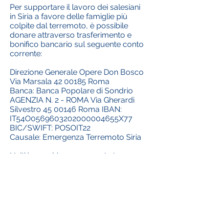
Per supportare il lavoro dei salesiani
in Siria a favore delle famiglie più
colpite dal terremoto, è possibile
donare attraverso trasferimento e
bonifico bancario sul seguente conto
corrente:
Direzione Generale Opere Don Bosco
Via Marsala
42 00185
Roma
Banca: Banca Popolare di Sondrio
AGENZIA N. 2 - ROMA Via Gherardi
Silvestro
45 00146
Roma IBAN:
IT54O0569603202000004655X77
BIC/SWIFT: POSOIT22
Causale: Emergenza Terremoto Siria
Uniti in preghiera per queste terre
martoriate dalla guerra degli anni
passati e ora dal terremoto
Scarica l'allegato