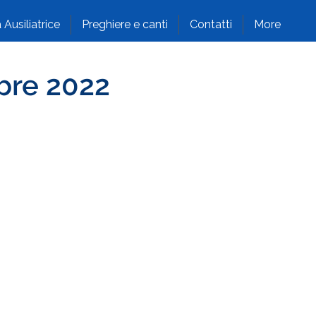
 Ausiliatrice
Preghiere e canti
Contatti
More
bre 2022