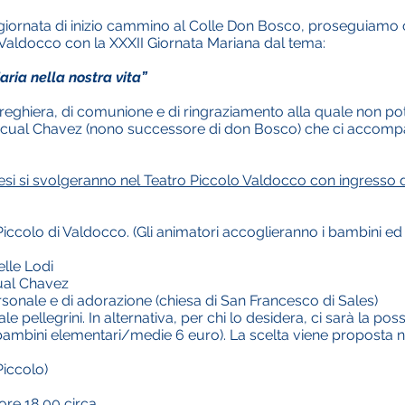
a giornata di inizio cammino al Colle Don Bosco, proseguiamo
 Valdocco con la XXXII Giornata Mariana dal tema:
aria nella nostra vita”
preghiera, di comunione e di ringraziamento alla quale non pot
ascual Chavez (nono successore di don Bosco) che ci accompa
hesi si svolgeranno nel Teatro Piccolo Valdocco con ingresso d
iccolo di Valdocco. (Gli animatori accoglieranno i bambini ed i 
elle Lodi
ual Chavez
rsonale e di adorazione (chiesa di San Francesco di Sales)
e pellegrini. In alternativa, per chi lo desidera, ci sarà la possi
 bambini elementari/medie 6 euro). La scelta viene proposta ne
Piccolo)
re 18,00 circa.