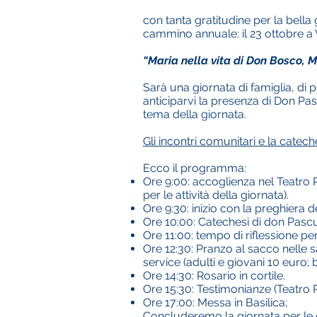
con tanta gratitudine per la bell
cammino annuale: il 23 ottobre a
“Maria nella vita di Don Bosco, M
Sarà una giornata di famiglia, di 
anticiparvi la presenza di Don P
tema della giornata.
Gli incontri comunitari e la catec
Ecco il programma:
Ore 9:00: accoglienza nel Teatro P
per le attività della giornata).
Ore 9:30: inizio con la preghiera d
Ore 10:00: Catechesi di don Pasc
Ore 11:00: tempo di riflessione pe
Ore 12:30: Pranzo al sacco nelle sal
service (adulti e giovani 10 euro;
Ore 14:30: Rosario in cortile.
Ore 15:30: Testimonianze (Teatro 
Ore 17:00: Messa in Basilica;
Concluderemo la giornata per le o