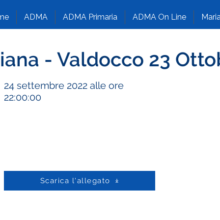
me
ADMA
ADMA Primaria
ADMA On Line
Maria
iana - Valdocco 23 Otto
24 settembre 2022 alle ore
22:00:00
Scarica l'allegato