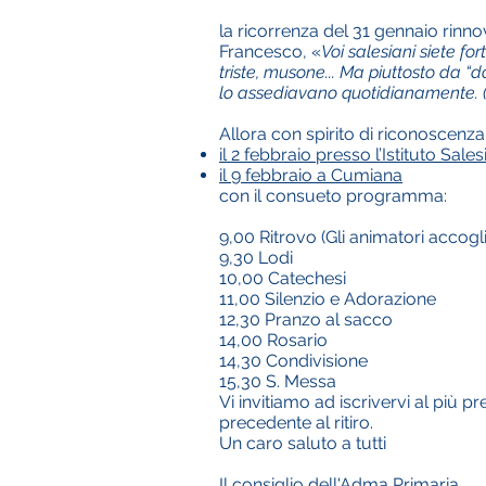
la ricorrenza del 31 gennaio rinno
Francesco, «
Voi salesiani siete fo
triste, musone... Ma piuttosto da “
lo assediavano quotidianamente. (…)
Allora con spirito di riconoscenza
il 2 febbraio presso l’Istituto Sale
il 9 febbraio a Cumiana
con il consueto programma:
9,00 Ritrovo (Gli animatori accogli
9,30 Lodi
10,00 Catechesi
11,00 Silenzio e Adorazione
12,30 Pranzo al sacco
14,00 Rosario
14,30 Condivisione
15,30 S. Messa
Vi invitiamo ad iscrivervi al più p
precedente al ritiro.
Un caro saluto a tutti
Il consiglio dell'Adma Primaria