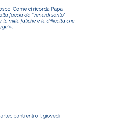
n Bosco. Come ci ricorda Papa
alla faccia da “venerdì santo”,
e mille fatiche e le difficoltà che
egri”»
.
artecipanti entro il giovedì