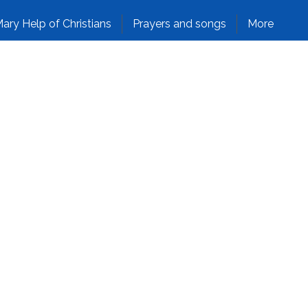
ary Help of Christians
Prayers and songs
More