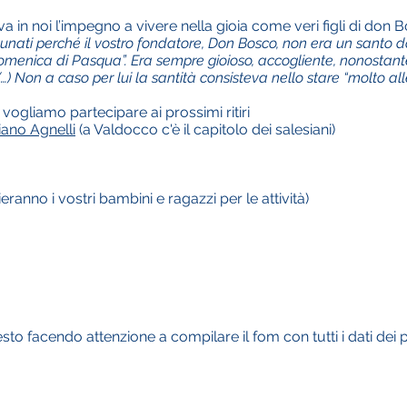
va in noi l’impegno a vivere nella gioia come veri figli di do
rtunati perché il vostro fondatore, Don Bosco, non era un santo d
domenica di Pasqua”. Era sempre gioioso, accogliente, nonostante l
 Non a caso per lui la santità consisteva nello stare “molto all
 vogliamo partecipare ai prossimi ritiri
siano Agnelli
(a Valdocco c'è il capitolo dei salesiani)
eranno i vostri bambini e ragazzi per le attività)
resto facendo attenzione a compilare il fom con tutti i dati dei p