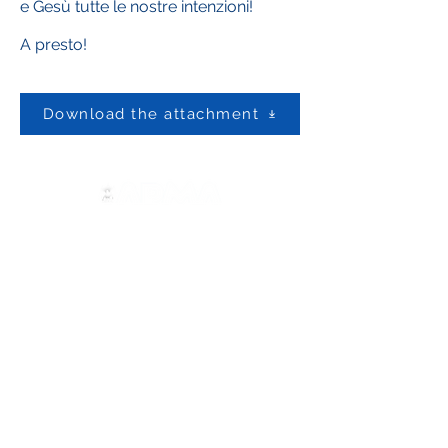
e Gesù tutte le nostre intenzioni!
A presto!
Download the attachment
Contact us
ADMA
Association of Mary Help of
Christians
Via Maria Ausiliatrice 32