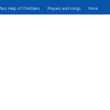
ary Help of Christians
Prayers and songs
More