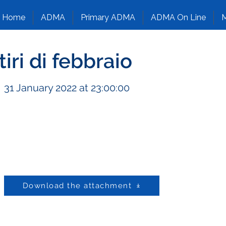
Home
ADMA
Primary ADMA
ADMA On Line
M
itiri di febbraio
31 January 2022 at 23:00:00
Download the attachment