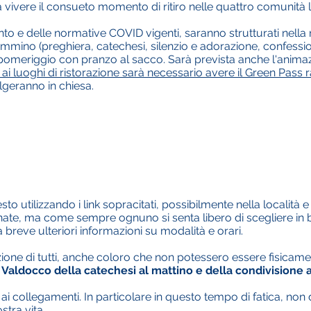
vivere il consueto momento di ritiro nelle quattro comunità l
amento e delle normative COVID vigenti, saranno strutturati nella
mino (preghiera, catechesi, silenzio e adorazione, confessio
 pomeriggio con pranzo al sacco. Sarà prevista anche l'animazi
 ai luoghi di ristorazione sarà necessario avere il Green Pass 
lgeranno in chiesa.
esto utilizzando i link sopracitati, possibilmente nella località 
te, ma come sempre ognuno si senta libero di scegliere in ba
breve ulteriori informazioni su modalità e orari.
zione di tutti, anche coloro che non potessero essere fisicam
Valdocco della catechesi al mattino e della condivisione 
 ai collegamenti. In particolare in questo tempo di fatica, no
stra vita.