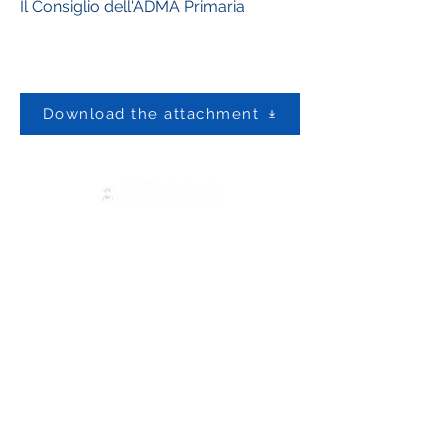
Il Consiglio dell'ADMA Primaria
Download the attachment
Contact us
ADMA
Association of Mary Help of
Christians
Via Maria Ausiliatrice 32