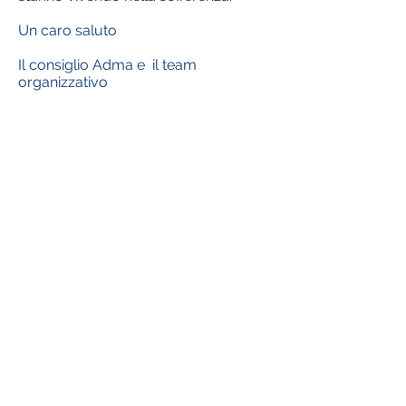
Un caro saluto
Il consiglio Adma e il team
organizzativo
Download the attachment
Contact us
ADMA
Association of Mary Help of