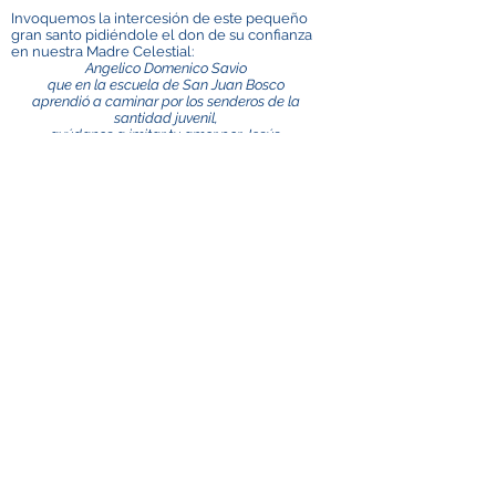
Invoquemos la intercesión de este pequeño
gran santo pidiéndole el don de su confianza
en nuestra Madre Celestial:
Angelico Domenico Savio
que en la escuela de San Juan Bosco
aprendió a caminar por los senderos de la
santidad juvenil,
ayúdanos a imitar tu amor por Jesús,
tu devoción a María, tu celo por las almas;
y hacernos también a nosotros, proponiendo
morir antes que pecar,
podemos obtener nuestra salvación eterna.
Amén.
Contact us
ADMA