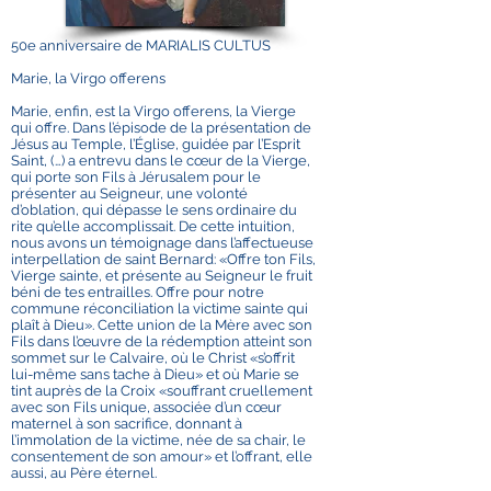
50e anniversaire de MARIALIS CULTUS
Marie, la Virgo offerens
Marie, enfin, est la Virgo offerens, la Vierge
qui offre. Dans l’épisode de la présentation de
Jésus au Temple, l’Église, guidée par l’Esprit
Saint, (…) a entrevu dans le cœur de la Vierge,
qui porte son Fils à Jérusalem pour le
présenter au Seigneur, une volonté
d’oblation, qui dépasse le sens ordinaire du
rite qu’elle accomplissait. De cette intuition,
nous avons un témoignage dans l’affectueuse
interpellation de saint Bernard: «Offre ton Fils,
Vierge sainte, et présente au Seigneur le fruit
béni de tes entrailles. Offre pour notre
commune réconciliation la victime sainte qui
plaît à Dieu». Cette union de la Mère avec son
Fils dans l’œuvre de la rédemption atteint son
sommet sur le Calvaire, où le Christ «s’offrit
lui-même sans tache à Dieu» et où Marie se
tint auprès de la Croix «souffrant cruellement
avec son Fils unique, associée d’un cœur
maternel à son sacrifice, donnant à
l’immolation de la victime, née de sa chair, le
consentement de son amour» et l’offrant, elle
aussi, au Père éternel.