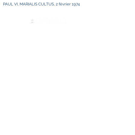
PAUL VI, MARIALIS CULTUS, 2 février 1974
Contact us
ADMA
Association of Mary Help of
Christians
Via Maria Ausiliatrice 32
Turin, TO 10152 - Italy
Privacy
Copyright © 2022 ADMA All rights reserved