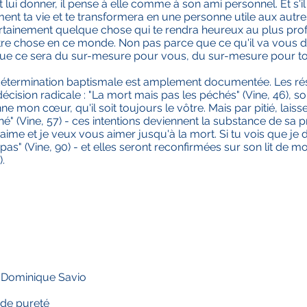
 lui donner, il pense à elle comme à son ami personnel. Et s'i
ment ta vie et te transformera en une personne utile aux autr
certainement quelque chose qui te rendra heureux au plus pr
tre chose en ce monde. Non pas parce que ce qu'il va vous 
que ce sera du sur-mesure pour vous, du sur-mesure pour tou
 détermination baptismale est amplement documentée. Les ré
ision radicale : "La mort mais pas les péchés" (Vine, 46), so
e mon cœur, qu'il soit toujours le vôtre. Mais par pitié, laiss
(Vine, 57) - ces intentions deviennent la substance de sa priè
 aime et je veux vous aimer jusqu'à la mort. Si tu vois que je d
s" (Vine, 90) - et elles seront reconfirmées sur son lit de mort :
.
t Dominique Savio
 de pureté