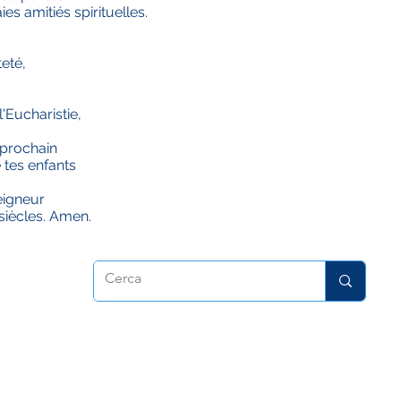
es amitiés spirituelles.
teté,
'Eucharistie,
 prochain
tes enfants
eigneur
 siècles. Amen.
atrice