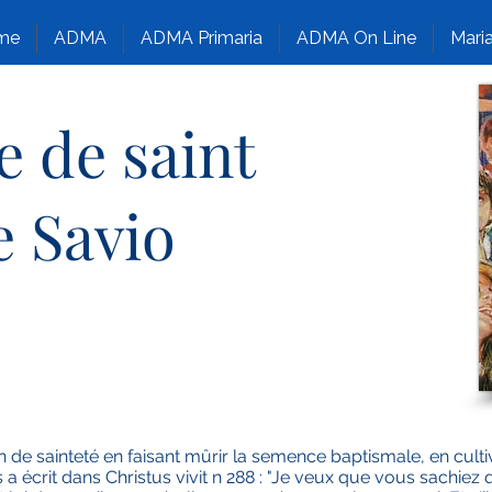
me
ADMA
ADMA Primaria
ADMA On Line
Maria
e de saint
 Savio
de sainteté en faisant mûrir la semence baptismale, en cultiv
 a écrit dans Christus vivit n 288 : "Je veux que vous sachiez