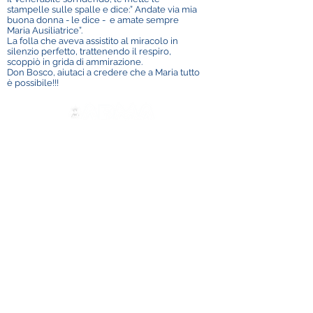
stampelle sulle spalle e dice:” Andate via mia
buona donna - le dice - e amate sempre
Maria Ausiliatrice”.
La folla che aveva assistito al miracolo in
silenzio perfetto, trattenendo il respiro,
scoppiò in grida di ammirazione.
Don Bosco, aiutaci a credere che a Maria tutto
è possibile!!!
Contactez-nous
ADMA
Association de Marie Auxiliatrice
Via Maria Auxiliatrice 32
Turin, TO 10152 - Italie
Confidentialité