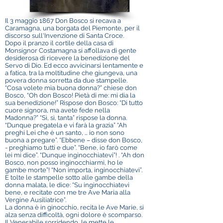
Il 3 maggio 1867 Don Bosco si recava a
Caramagna, una borgata del Piemonte, per il
discorso sull'Invenzione di Santa Croce.
Dopo il pranzo il cortile della casa di
Monsignor Costamagna si affollava di gente
desiderosa di ricevere la benedizione del
Servo di Dio. Ed ecco avvicinarsi lentamente e
a fatica, tra la moltitudine che giungeva, una
povera donna sorretta da due stampelle.
“Cosa volete mia buona donna?” chiese don
Bosco, “Oh don Bosco! Pietà di me: mi dia la
sua benedizione!” Rispose don Bosco: “Di tutto
cuore signora, ma avete fede nella
Madonna?” “Sì, sì, tanta” rispose la donna.
“Dunque pregatela e vi farà la grazia” “Ah
preghi Lei che è un santo, … io non sono
buona a pregare”. “Ebbene – disse don Bosco,
- preghiamo tutti e due”. “Bene, io farò come
lei mi dice”. “Dunque inginocchiatevi”! . “Ah don
Bosco, non posso inginocchiarmi, ho le
gambe morte”! “Non importa, inginocchiatevi”.
E tolte le stampelle sotto alle gambe della
donna malata, le dice: “Su inginocchiatevi
bene, e recitate con me tre Ave Maria alla
Vergine Ausiliatrice”.
La donna è in ginocchio, recita le Ave Marie, si
alza senza difficoltà, ogni dolore è scomparso.
Il Venerabile sorridendo, le mette le