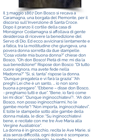
Il 3 maggio 1867 Don Bosco si recava a
Caramagna, una borgata del Piemonte, per il
discorso sull'Invenzione di Santa Croce.
Dopo il pranzo il cortile della casa di
Monsignor Costamagna si affollava di gente
desiderosa di ricevere la benedizione del
Servo di Dio. Ed ecco avvicinarsi lentamente e
a fatica, tra la moltitudine che giungeva, una
povera donna sorretta da due stampelle.
“Cosa volete mia buona donna?” chiese don
Bosco, “Oh don Bosco! Pietà di me: mi dia la
sua benedizione!” Rispose don Bosco: “Di tutto
cuore signora, ma avete fede nella
Madonna?” “Sì, sì, tanta” rispose la donna.
“Dunque pregatela e vi farà la grazia” “Ah
preghi Lei che è un santo, … io non sono
buona a pregare”. “Ebbene – disse don Bosco,
- preghiamo tutti e due”. “Bene, io farò come
lei mi dice”. “Dunque inginocchiatevi”! . “Ah don
Bosco, non posso inginocchiarmi, ho le
gambe morte”! “Non importa, inginocchiatevi”.
E tolte le stampelle sotto alle gambe della
donna malata, le dice: “Su inginocchiatevi
bene, e recitate con me tre Ave Maria alla
Vergine Ausiliatrice”.
La donna è in ginocchio, recita le Ave Marie, si
alza senza difficoltà, ogni dolore è scomparso.
Il Venerabile sorridendo, le mette le