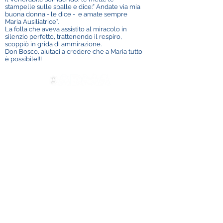
stampelle sulle spalle e dice:” Andate via mia
buona donna - le dice - e amate sempre
Maria Ausiliatrice”.
La folla che aveva assistito al miracolo in
silenzio perfetto, trattenendo il respiro,
scoppiò in grida di ammirazione.
Don Bosco, aiutaci a credere che a Maria tutto
è possibile!!!
Contattaci
ADMA
Associazione di Maria Ausiliatrice
Via Maria Ausiliatrice 32
Torino, TO 10152 - Italy
Privacy