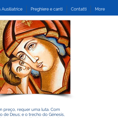
 Ausiliatrice
Preghiere e canti
Contatti
More
um preço, requer uma luta. Com
o de Deus; e o trecho do Génesis,