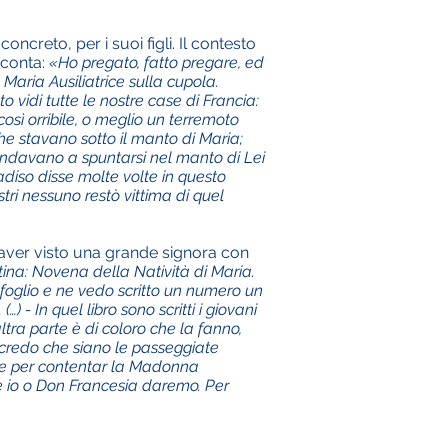
ncreto, per i suoi figli. Il contesto
cconta:
«Ho pregato, fatto pregare, ed
Maria Ausiliatrice sulla cupola.
vidi tutte le nostre case di Francia:
ì orribile, o meglio un terremoto
i che stavano sotto il manto di Maria;
 andavano a spuntarsi nel manto di Lei
adiso disse molte volte in questo
tri nessuno restò vittima di quel
 aver visto una grande signora con
rtina: Novena della Natività di Maria.
il foglio e ne vedo scritto un numero un
) - In quel libro sono scritti i giovani
ltra parte è di coloro che la fanno,
o credo che siano le passeggiate
que per contentar la Madonna
he io o Don Francesia daremo. Per