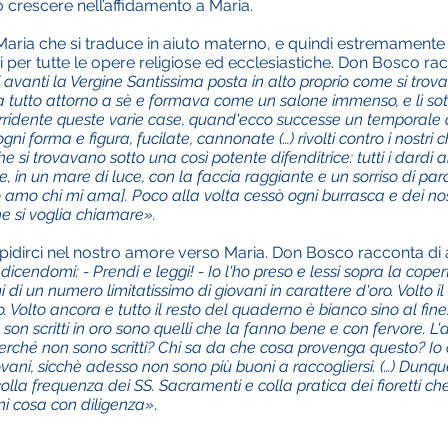
o crescere nell’affidamento a Maria.
Maria che si traduce in aiuto materno, e quindi estremamente co
i per tutte le opere religiose ed ecclesiastiche. Don Bosco ra
vanti la Vergine Santissima posta in alto proprio come si trova 
utto attorno a sè e formava come un salone immenso, e lì sotto 
dente queste varie case, quand'ecco successe un temporale cos
'ogni forma e figura, fucilate, cannonate (…) rivolti contro i nostr
si trovavano sotto una così potente difenditrice: tutti i dardi
 in un mare di luce, con la faccia raggiante e un sorriso di par
o amo chi mi ama]. Poco alla volta cessò ogni burrasca e dei nos
e si voglia chiamare».
iepidirci nel nostro amore verso Maria. Don Bosco racconta di
dicendomi: - Prendi e leggi! - Io l'ho preso e lessi sopra la cope
omi di un numero limitatissimo di giovani in carattere d'oro. Volto 
 Volto ancora e tutto il resto del quaderno è bianco sino al fine. (…
on scritti in oro sono quelli che la fanno bene e con fervore. L'a
i perché non sono scritti? Chi sa da che cosa provenga questo? I
ovani, sicchè adesso non sono più buoni a raccogliersi. (…) Dun
lla frequenza dei SS. Sacramenti e colla pratica dei fioretti c
gni cosa con diligenza»
.