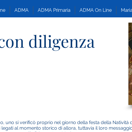
me
ADMA
ADMA Primaria
ADMA On Line
Maria
 con diligenza
co, uno si verificò proprio nel giorno della festa della Natività
ni legati al momento storico di allora, tuttavia il loro messag