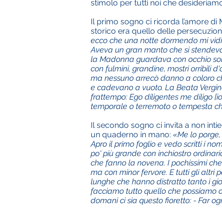
stimolo per tutti noi che desideriam
Il primo sogno ci ricorda l’amore di 
storico era quello delle persecuzion
ecco che una notte dormendo mi vidi a
Aveva un gran manto che si stendeva t
la Madonna guardava con occhio sorri
con fulmini, grandine, mostri orribili d
ma nessuno arrecò danno a coloro che 
e cadevano a vuoto. La Beata Vergine,
frattempo: Ego diligentes me diligo [i
temporale o terremoto o tempesta ch
Il secondo sogno ci invita a non int
un quaderno in mano:
«Me lo porge, 
Apro il primo foglio e vedo scritti i n
po' più grande con inchiostro ordinario.
che fanno la novena. I pochissimi che s
ma con minor fervore. E tutti gli altr
lunghe che hanno distratto tanto i gi
facciamo tutto quello che possiamo co
domani ci sia questo fioretto: - Far o