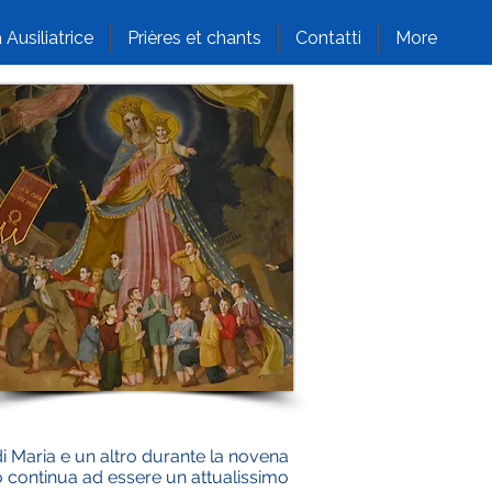
 Ausiliatrice
Prières et chants
Contatti
More
 di Maria e un altro durante la novena
gio continua ad essere un attualissimo