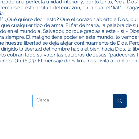
nzado una perfecta unidad interior y, por lo tanto, “ve a Dios
rcarse a esta actitud del corazón, en la cual el “fiat” —hág
ia.
rá”. ¿Qué quiere decir esto? Que el corazón abierto a Dios, pu
y que cualquier tipo de arma. El fiat de María, la palabra de s
ido en el mundo al Salvador, porque gracias a este « sí » D
a siempre. El maligno tiene poder en este mundo, lo vemos
e nuestra libertad se deja alejar continuamente de Dios. Pe
gido la libertad del hombre hacia el bien, hacia Dios, la libe
o cobran todo su valor las palabras de Jesús: “padeceréis t
ndo” (Jn 16,33). El mensaje de Fátima nos invita a confiar e
atrice