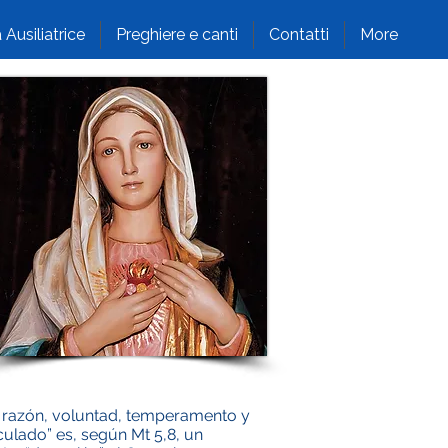
 Ausiliatrice
Preghiere e canti
Contatti
More
 de razón, voluntad, temperamento y
aculado” es, según Mt 5,8, un