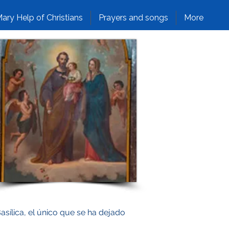
ary Help of Christians
Prayers and songs
More
sílica, el único que se ha dejado