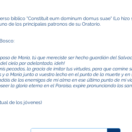
verso bíblico "Constituit eum dominum domus suae" (Lo hizo
no de los principales patronos de su Oratorio.
 Bosco:
sposo de María, tú que mereciste ser hecho guardián del Salva
del cielo por adelantado, ¡deh!
is pecados, la gracia de imitar tus virtudes, para que camine s
ús y a María junto a vuestro lecho en el punto de la muerte y e
dáis de los enemigos de mi alma en ese último punto de mi vid
eer la gloria eterna en el Paraíso, expire pronunciando los san
itual de los jóvenes)