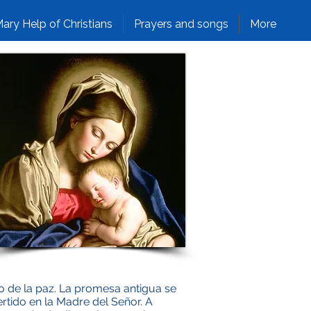
ary Help of Christians
Prayers and songs
More
o de la paz. La promesa antigua se
rtido en la Madre del Señor. A