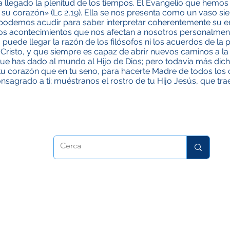
, ha llegado la plenitud de los tiempos. El Evangelio que he
 su corazón» (Lc 2,19). Ella se nos presenta como un vaso s
e podemos acudir para saber interpretar coherentemente su e
 los acontecimientos que nos afectan a nosotros personalmente
ede llegar la razón de los filósofos ni los acuerdos de la polít
e Cristo, y que siempre es capaz de abrir nuevos caminos a la
ue has dado al mundo al Hijo de Dios; pero todavía más dich
 tu corazón que en tu seno, para hacerte Madre de todos los
onsagrado a ti; muéstranos el rostro de tu Hijo Jesús, que tr
Christians