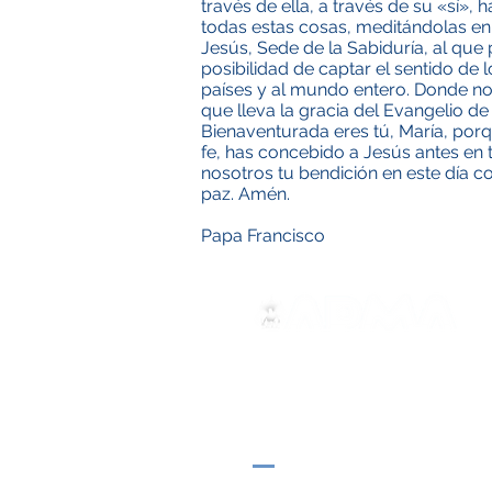
través de ella, a través de su «sí»
todas estas cosas, meditándolas en
Jesús, Sede de la Sabiduría, al qu
posibilidad de captar el sentido de
países y al mundo entero. Donde no pu
que lleva la gracia del Evangelio d
Bienaventurada eres tú, María, porq
fe, has concebido a Jesús antes en
nosotros tu bendición en este día c
paz. Amén.
Papa Francisco
ADMA
Association of Mary Help of 
Via Maria Ausiliatrice 32