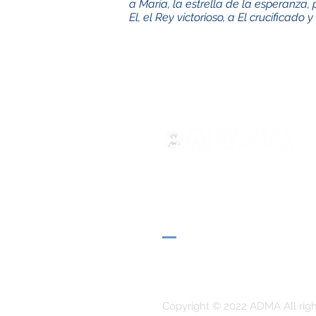
a María, la estrella de la esperanza,
El, el Rey victorioso, a El crucificado
ADMA
Association of Mary Help of 
Via Maria Ausiliatrice 32
Turin, TO 10152 - Italy
Privacy
Copyright © 2022 ADMA All righ