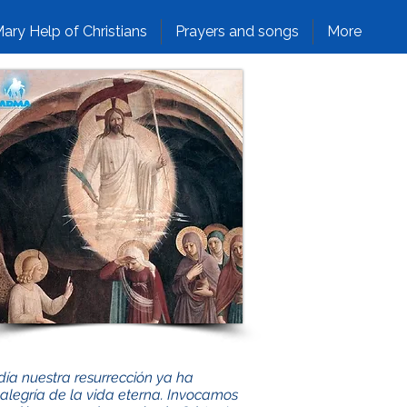
ary Help of Christians
Prayers and songs
More
a nuestra resurrección ya ha
alegría de la vida eterna. Invocamos