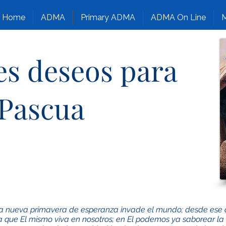
Home
ADMA
Primary ADMA
ADMA On Line
M
es deseos para
 Pascua
 nueva primavera de esperanza invade el mundo; desde ese dí
 que El mismo viva en nosotros; en El podemos ya saborear la 