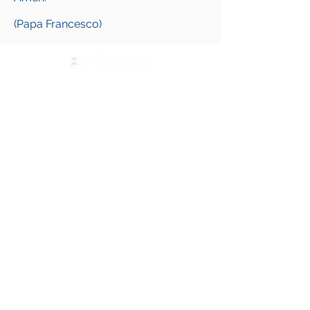
(Papa Francesco)
Contattaci
ADMA
Associazione di Maria Ausiliatrice
Via Maria Ausiliatrice 32
Torino, TO 10152 - Italy
Privacy
Copyright © 2026 ADMA All rights reserved