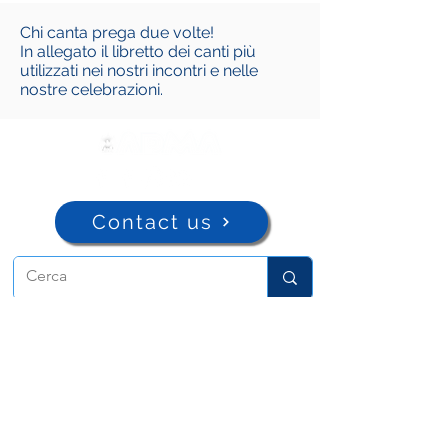
Chi canta prega due volte!
In allegato il libretto dei canti più
utilizzati nei nostri incontri e nelle
nostre celebrazioni.
Contact us
ADMA
Association of Mary Help of
Christians
Via Maria Ausiliatrice 32
Turin, TO 10152 - Italy
Privacy