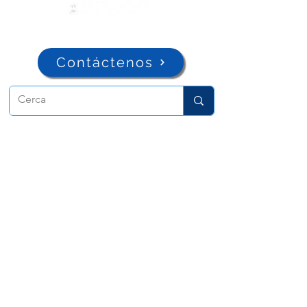
Contáctenos
ADMA
Asociación de María Auxiliadora
Vía María Auxiliadora 32
Turín, TO 10152 - Italia
Privacidad
Copyright © 2022 ADMA Todos los derechos
reservados