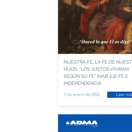
NUESTRA FE, LA FE DE NUES
HIJOS. "LOS JUSTOS VIVIRÁN
SEGÚN SU FE" (HAB 2:4): FE E
INDEPENDENCIA
3 de enero de 2026
Leer má