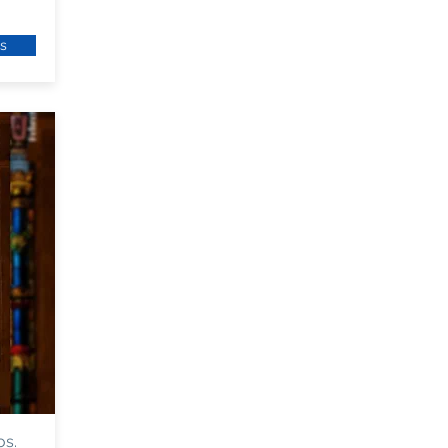
s
os.