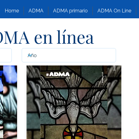
Home
ADMA
ADMA primario
ADMA On Line
DMA en línea