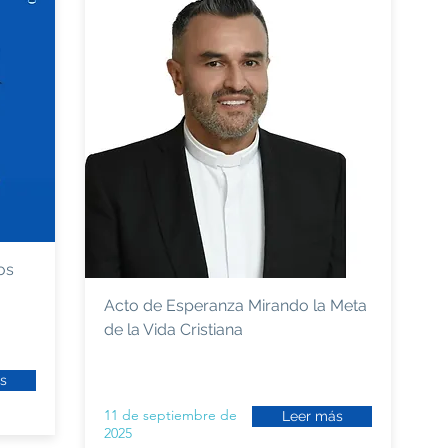
os
Acto de Esperanza Mirando la Meta
de la Vida Cristiana
s
11 de septiembre de
Leer más
2025