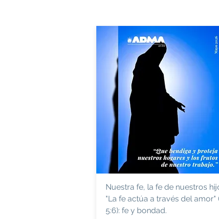
Nuestra fe, la fe de nuestros hij
"La fe actúa a través del amor" 
5:6): fe y bondad.