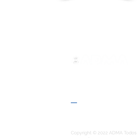
ADMA
Asociación de María Auxilia
Vía María Auxiliadora 32
Turín, TO 10152 - Italia
Privacidad
Copyright © 2022 ADMA Todos 