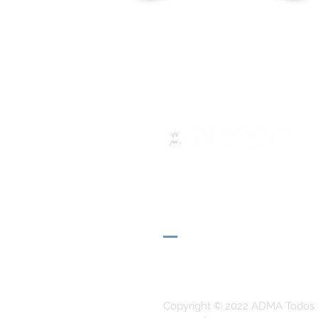
ADMA
Asociación de María Auxilia
Vía María Auxiliadora 32
Turín, TO 10152 - Italia
Privacidad
Copyright © 2022 ADMA Todos 