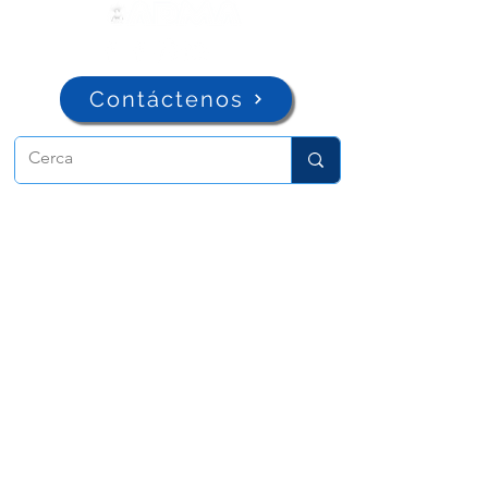
Contáctenos
ADMA
Asociación de María Auxiliadora
Vía María Auxiliadora 32
Turín, TO 10152 - Italia
Privacidad
Copyright © 2022 ADMA Todos los derechos
reservados