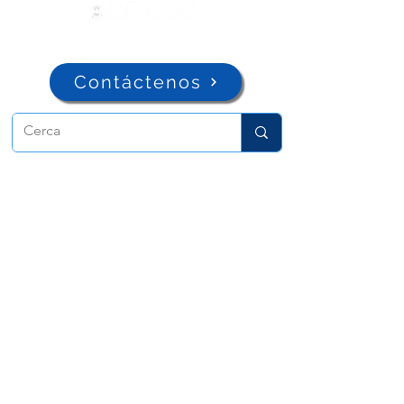
Contáctenos
ADMA
Asociación de María Auxiliadora
Vía María Auxiliadora 32
Turín, TO 10152 - Italia
Privacidad
Copyright © 2022 ADMA Todos los derechos
reservados